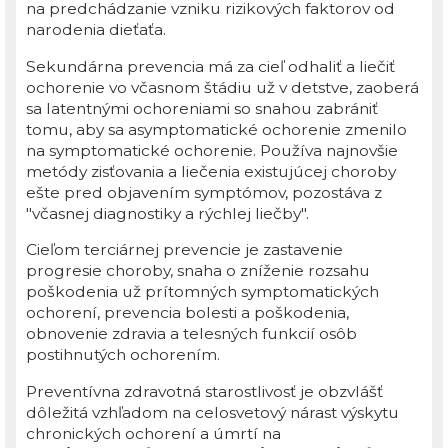
na predchádzanie vzniku rizikových faktorov od
narodenia dieťaťa.
Sekundárna prevencia má za cieľ odhaliť a liečiť
ochorenie vo včasnom štádiu už v detstve, zaoberá
sa latentnými ochoreniami so snahou zabrániť
tomu, aby sa asymptomatické ochorenie zmenilo
na symptomatické ochorenie. Používa najnovšie
metódy zisťovania a liečenia existujúcej choroby
ešte pred objavením symptómov, pozostáva z
"včasnej diagnostiky a rýchlej liečby".
Cieľom terciárnej prevencie je zastavenie
progresie choroby, snaha o zníženie rozsahu
poškodenia už prítomných symptomatických
ochorení, prevencia bolesti a poškodenia,
obnovenie zdravia a telesných funkcií osôb
postihnutých ochorením.
Preventívna zdravotná starostlivosť je obzvlášť
dôležitá vzhľadom na celosvetový nárast výskytu
chronických ochorení a úmrtí na