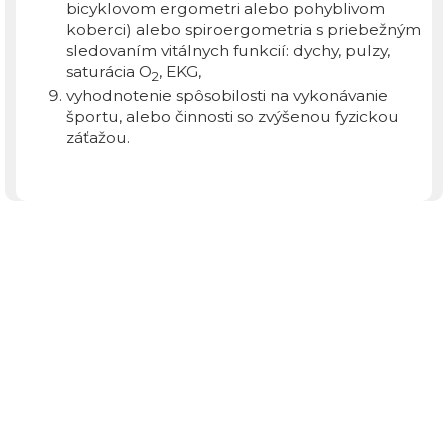
bicyklovom ergometri alebo pohyblivom
koberci) alebo spiroergometria s priebežným
sledovaním vitálnych funkcií: dychy, pulzy,
saturácia O
, EKG,
2
vyhodnotenie spôsobilosti na vykonávanie
športu, alebo činnosti so zvýšenou fyzickou
záťažou.