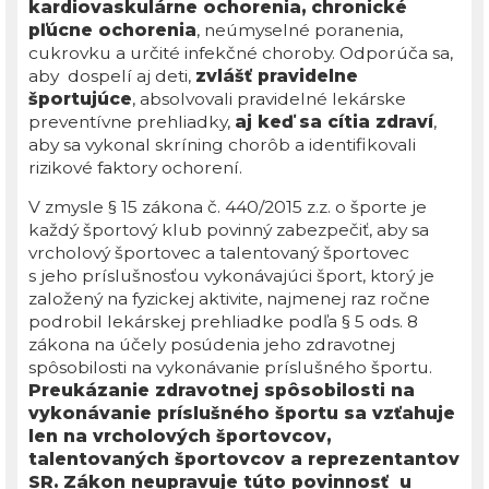
kardiovaskulárne ochorenia,
chronické
pľúcne ochorenia
, neúmyselné poranenia,
cukrovku a určité infekčné choroby. Odporúča sa,
aby dospelí aj deti,
zvlášť pravidelne
športujúce
, absolvovali pravidelné lekárske
preventívne prehliadky,
aj keď sa cítia zdraví
,
aby sa vykonal skríning chorôb a identifikovali
rizikové faktory ochorení.
V zmysle § 15 zákona č. 440/2015 z.z. o športe je
každý športový klub povinný zabezpečiť, aby sa
vrcholový športovec a talentovaný športovec
s jeho príslušnosťou vykonávajúci šport, ktorý je
založený na fyzickej aktivite, najmenej raz ročne
podrobil lekárskej prehliadke podľa § 5 ods. 8
zákona na účely posúdenia jeho zdravotnej
spôsobilosti na vykonávanie príslušného športu.
Preukázanie zdravotnej spôsobilosti na
vykonávanie príslušného športu sa vzťahuje
len na vrcholových športovcov,
talentovaných športovcov a reprezentantov
SR.
Zákon neupravuje túto povinnosť u