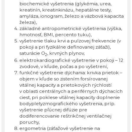
biochemické vyšetrenia (glykémia, urea,
kreatinín, kreatinkinázu, hepatálne testy,
amyláza, ionogram, železo a väzbová kapacita
železa),
základné antropometrické vyšetrenia (výška,
hmotnosť, BMI, percento tuku),
vyšetrenie tlaku krvi a pulzovej frekvencie (v
pokoji a pri fyzikálne definovanej záťaži),
saturácie O
, krvných plynov,
2
elektrokardiografické vyšetrenie v pokoji – 12
zvodové, v kľude, počas a po vyšetrení,
funkčné vyšetrenie dýchania: krivka prietok –
objem v kľude so zistením forsírovanej
vitálnej kapacity a prietokových rýchlostí
v oblasti centrálnych a periférnych dýchacích
ciest, pri poklese vitálnej kapacity doplnenie
bodypletyzmografického vyšetrenia, príp.
vyšetrenie pľúcnej difúzie pre
dodiferencovanie reštrikčnej ventilačnej
poruchy,
ergometria (záťažové vyšetrenie na