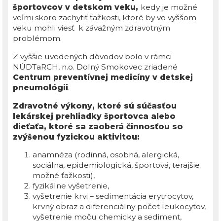
športovcov v detskom veku,
kedy je možné
veľmi skoro zachytiť ťažkosti, ktoré by vo vyššom
veku mohli viesť k závažným zdravotným
problémom.
Z vyššie uvedených dôvodov bolo v rámci
NÚDTaRCH, n.o. Dolný Smokovec zriadené
Centrum preventívnej medicíny v detskej
pneumológii
.
Zdravotné výkony, ktoré sú súčasťou
lekárskej prehliadky športovca alebo
dieťaťa, ktoré sa zaoberá činnosťou so
zvýšenou fyzickou aktivitou:
anamnéza (rodinná, osobná, alergická,
sociálna, epidemiologická, športová, terajšie
možné ťažkosti),
fyzikálne vyšetrenie,
vyšetrenie krvi – sedimentácia erytrocytov,
krvný obraz a diferenciálny počet leukocytov,
vyšetrenie moču chemicky a sediment,