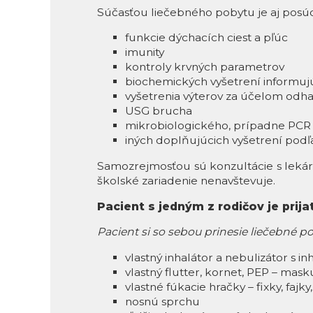
Súčasťou liečebného pobytu je aj posú
funkcie dýchacích ciest a pľúc
imunity
kontroly krvných parametrov
biochemických vyšetrení informujú
vyšetrenia výterov za účelom odhal
USG brucha
mikrobiologického, prípadne PCR v
iných doplňujúcich vyšetrení podľ
Samozrejmosťou sú konzultácie s leká
školské zariadenie nenavštevuje.
Pacient s jedným z rodičov je prija
Pacient si so sebou prinesie liečebné po
vlastný inhalátor a nebulizátor s i
vlastný flutter, kornet, PEP – mask
vlastné fúkacie hračky – fixky, fajky
nosnú sprchu