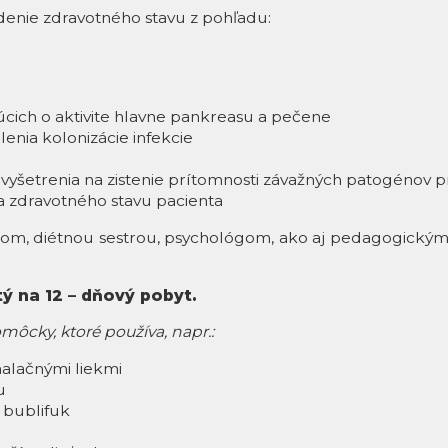
denie zdravotného stavu z pohľadu:
cich o aktivite hlavne pankreasu a pečene
enia kolonizácie infekcie
yšetrenia na zistenie prítomnosti závažných patogénov p
a zdravotného stavu pacienta
rom, diétnou sestrou, psychológom, ako aj pedagogickým
tý na 12 – dňový pobyt.
môcky, ktoré používa, napr.:
nhalačnými liekmi
u
, bublifuk