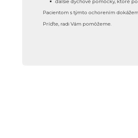
ďalšie dychové pomôcky, ktoré po
Pacientom s týmto ochorením dokážeme v
Príďte, radi Vám pomôžeme.