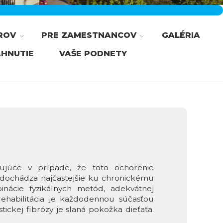
ROV
PRE ZAMESTNANCOV
GALÉRIA
AHNUTIE
VAŠE PODNETY
acujúce v prípade, že toto ochorenie
 dochádza najčastejšie ku chronickému
inácie fyzikálnych metód, adekvátnej
rehabilitácia je každodennou súčasťou
tickej fibrózy je slaná pokožka dieťaťa.