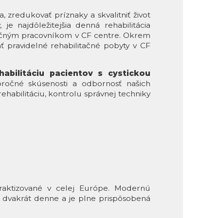
 zredukovať príznaky a skvalitniť život
je najdôležitejšia denná rehabilitácia
itačným pracovníkom v CF centre. Okrem
 pravidelné rehabilitačné pobyty v CF
abilitáciu pacientov s cystickou
oročné skúsenosti a odbornosť našich
bilitáciu, kontrolu správnej techniky
praktizované v celej Európe. Modernú
bo dvakrát denne a je plne prispôsobená