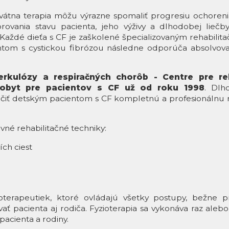
átna terapia môžu výrazne spomaliť progresiu ochorenia,
vania stavu pacienta, jeho výživy a dlhodobej liečby, 
. Každé dieťa s CF je zaškolené špecializovaným rehabil
om s cystickou fibrózou následne odporúča absolvovať
kulózy a respiračných chorôb - Centre pre reh
pobyt pre pacientov s CF už od roku 1998
. Dlh
 detským pacientom s CF kompletnú a profesionálnu reha
vné rehabilitačné techniky:
ch ciest
zioterapeutiek, ktoré ovládajú všetky postupy, bežne 
ať pacienta aj rodiča. Fyzioterapia sa vykonáva raz ale
acienta a rodiny.