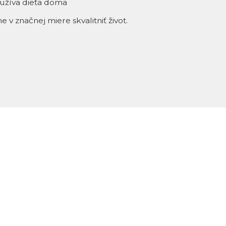
užíva dieťa doma
 značnej miere skvalitniť život.