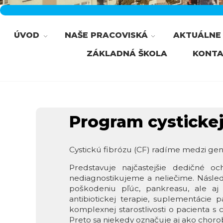
ÚVOD
NAŠE PRACOVISKÁ
AKTUÁLNE 
ZÁKLADNÁ ŠKOLA
KONTA
Program cystickej
Cystickú fibrózu (CF) radíme medzi ge
Predstavuje najčastejšie dedičné oc
nediagnostikujeme a neliečime. Násle
poškodeniu pľúc, pankreasu, ale aj 
antibiotickej terapie, suplementácie
komplexnej starostlivosti o pacienta s 
Preto sa niekedy označuje aj ako chorob