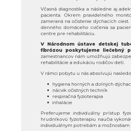
Včasná diagnostika a následne aj adekv
pacienta. Okrem pravidelného monitoro
zameraná na očistenie dýchacích ciest
denného domáceho cvičenia sa pacient
centre pre rehabilitáciu.
V Národnom ústave detskej tuber
fibrózou poskytujeme liečebný 
zamestnancov nám umožňujú zabezpečiť
rehabilitácie a edukáciu rodičov detí.
V rámci pobytu u nás absolvujú nasledo
hygiena horných a dolných dýchací
nácvik očistných techník
respiračná fyzioterapia
inhalácie
Preferujeme individuálny prístup fy
hrudníkovú fyzioterapiu naučia vykonáv
individuálnym potrebám a možnostiam p