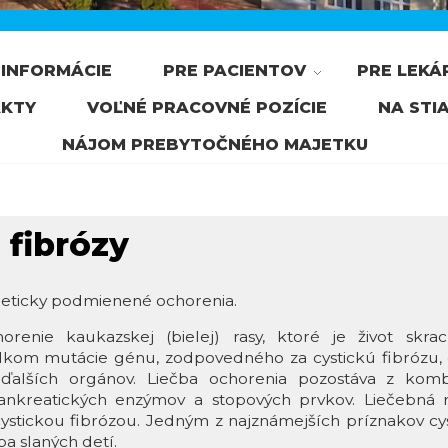
INFORMÁCIE
PRE PACIENTOV
PRE LEKÁ
KTY
VOĽNÉ PRACOVNÉ POZÍCIE
NA STI
NÁJOM PREBYTOČNÉHO MAJETKU
 fibrózy
neticky podmienené ochorenia.
horenie kaukazskej (bielej) rasy, ktoré je život skr
dkom mutácie génu, zodpovedného za cystickú fibrózu,
ďalších orgánov. Liečba ochorenia pozostáva z komb
 pankreatických enzýmov a stopových prvkov. Liečebná 
cystickou fibrózou. Jedným z najznámejších príznakov cys
a slaných detí.